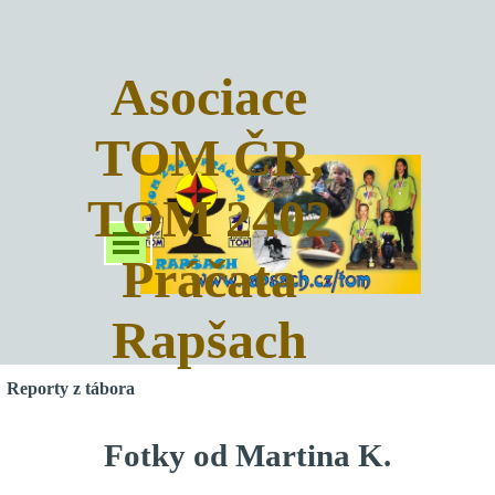
Asociace
TOM ČR,
TOM 2402
Práčata
Rapšach
Reporty z tábora
Fotky od Martina K.